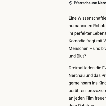
Pfarrscheune Ner
Eine Wissenschaftle
humanoiden Roboter
ihr perfekter Leben
Komödie fragt mit 
Menschen – und bra
und Blut?
Dreimal laden die E
Nerchau und das Pr
gemeinsam ins Kino
berühren, provozie
an jeden Film freue
dem Publikum.