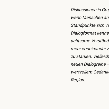
Diskussionen in Gr
wenn Menschen anf
Standpunkte sich ver
Dialogformat kenne
achtsame Verständig
mehr voneinander z
zu stärken. Vielleic
neuen Dialogreihe –
wertvollem Gedanke
Region.